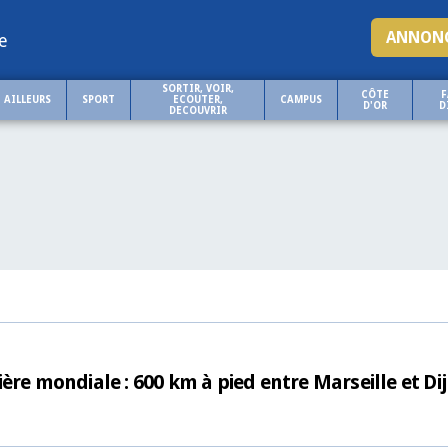
ANNONC
e
SORTIR, VOIR,
CÔTE
F
AILLEURS
SPORT
ECOUTER,
CAMPUS
D'OR
D
DECOUVRIR
ère mondiale : 600 km à pied entre Marseille et Di