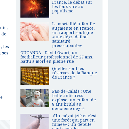
France, le débat sur
les feux vire au
populisme
La mortalité infantile
mie,
augmente en France,
un rapport souligne
n de
«une dégradation
sanitaire
préoccupante»
, les
u ses
OUGANDA : David Owori, un
footballeur professionnel de 27 ans,
battu à mort en pleine rue
Quelles sont les
réserves de la Banque
de France ?
Pas-de-Calais : Une
balle antistress
de
explose, un enfant de
8 ans brûlé au
deuxième degré
«Un mégot jeté et c'est
une forêt qui part en
fumée» : Un député
veut taxer les