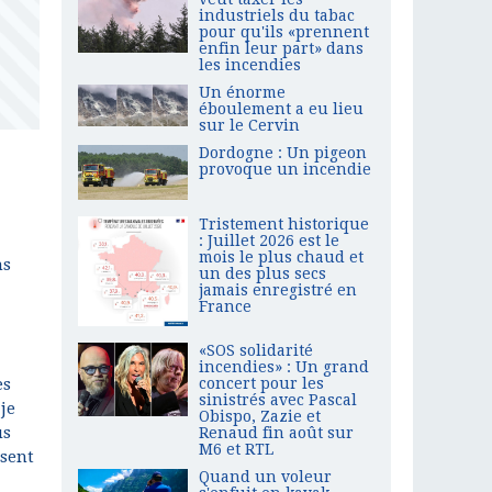
industriels du tabac
pour qu'ils «prennent
enfin leur part» dans
les incendies
Un énorme
éboulement a eu lieu
sur le Cervin
Dordogne : Un pigeon
provoque un incendie
Tristement historique
: Juillet 2026 est le
mois le plus chaud et
ns
un des plus secs
jamais enregistré en
France
«SOS solidarité
incendies» : Un grand
es
concert pour les
sinistrés avec Pascal
je
Obispo, Zazie et
us
Renaud fin août sur
M6 et RTL
ssent
Quand un voleur