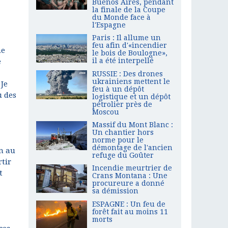
Buenos Aires, pendant
la finale de la Coupe
du Monde face à
l'Espagne
Paris : Il allume un
feu afin d'«incendier
ne
le bois de Boulogne»,
il a été interpellé
e
RUSSIE : Des drones
ukrainiens mettent le
 Je
feu à un dépôt
u des
logistique et un dépôt
pétrolier près de
Moscou
Massif du Mont Blanc :
Un chantier hors
norme pour le
démontage de l'ancien
n au
refuge du Goûter
rtir
Incendie meurtrier de
t
Crans Montana : Une
procureure a donné
sa démission
ESPAGNE : Un feu de
forêt fait au moins 11
morts