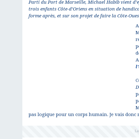
Parti du Port de Marseille, Michael Habib vient d’e
trois enfants Côte-d’Oriens en situation de handica
forme après, et sur son projet de faire la Côte-Oues
A
M
r
p
d
A
l
C
D
p
p
M
pas logique pour un corps humain. Je vais donc