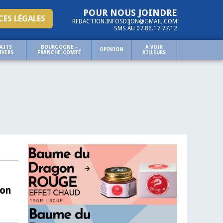
POUR NOUS JOINDRE
ES LÉGALES
REDACTION.INFOSDIJON@GMAIL.COM
SMS AU 07.86.17.77.12
AITS
BOURGOGNE -
A VOIR
OPINION
IVERS
FRANCHE-COMTÉ
AILLEURS
jon