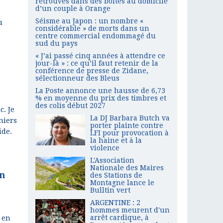
retrouvés dans des boîtes au domicile
d’un couple à Orange
Séisme au Japon : un nombre «
u
considérable » de morts dans un
centre commercial endommagé du
sud du pays
« J’ai passé cinq années à attendre ce
jour-là » : ce qu’il faut retenir de la
conférence de presse de Zidane,
sélectionneur des Bleus
La Poste annonce une hausse de 6,73
% en moyenne du prix des timbres et
des colis début 2027
c. Je
La DJ Barbara Butch va
miers
porter plainte contre
ide.
LFI pour provocation à
la haine et à la
violence
L'Association
Nationale des Maires
en
des Stations de
Montagne lance le
Bulltin vert
ARGENTINE : 2
hommes meurent d'un
 en
arrêt cardique, à