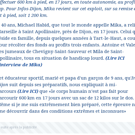
ffectuer 600 km à pied, en 17 jours, en toute autonomie, au profi
p. Pour Infos-Dijon, Mika revient sur cet exploit, sur sa remise 
t à pied, soit 1 200 km.
 40 ans, Michael Habid, que tout le monde appelle Mika, a rel
arseille à Saint Apollinaire, près de Dijon, en 17 jours. Celui 
éside en famille, depuis quelques années à Tart-le-Haut, a co
our récolter des fonds au profits trois enfants. Antoine et Val
es jumeaux de Chevigny-Saint-Sauveur et Mila de Saint-
pollinaire, tous en situation de handicap lourd.
(Lire ICI
'interview de Mika)
et éducateur sportif, marié et papa d'un garçon de 9 ans, qu'
I
ijon
suit depuis ses préparatifs, nous expliquait à mi-
arcours
(Lire ICI)
que «le corps humain n’est pas fait pour
arcourir 600 km en 17 jours avec un sac de 12 kilos sur le dos.
ême si je me suis extrêmement bien préparé, cette épreuve n
 me découvrir dans des conditions extrêmes et inconnues»