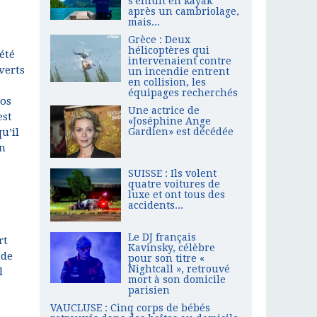
s'enfuit en kayak
après un cambriolage,
mais...
Grèce : Deux
hélicoptères qui
été
intervenaient contre
verts
un incendie entrent
en collision, les
équipages recherchés
dos
Une actrice de
est
«Joséphine Ange
u’il
Gardien» est décédée
on
SUISSE : Ils volent
quatre voitures de
luxe et ont tous des
accidents...
Le DJ français
rt
Kavinsky, célèbre
 de
pour son titre «
Nightcall », retrouvé
l
mort à son domicile
parisien
VAUCLUSE : Cinq corps de bébés