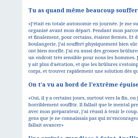
Tu as quand même beaucoup souffert
«J’était en totale autonomie en journée. Je me su
organisé avant mon départ. Pendant mon parcours 
et finalement, pour certains, étaient fermés. Et
boulangerie. J’ai souffert physiquement bien sûr
ont bien morflé. J'ai eu aussi des grosses brûlures
un endroit très sensible pour nous les hommes. J’
y ait plus d'aération, et que les brûlures s'estom
corps, et trouver rapidement une solution dès q
On t’a vu au bord de l'extrême épui
«Oui, il y a certains jours, surtout vers la fin, 
horriblement souffrir. Il fallait que le mental p
avec mon préparateur, j’ai réussi à tenir le cou
gens que je ne connaissais pas qui m’encouragea
fallait avancer»