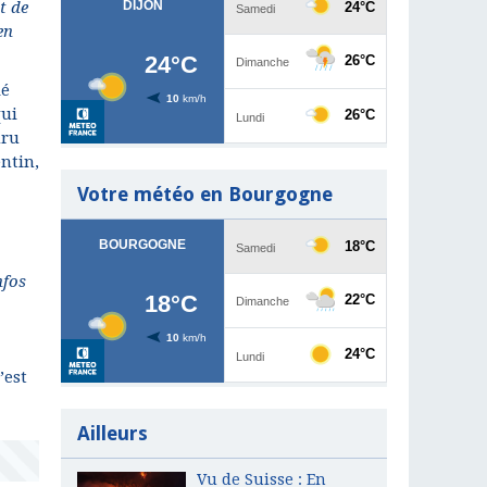
t de
en
ié
qui
uru
entin,
Votre météo en Bourgogne
nfos
’est
Ailleurs
Vu de Suisse : En