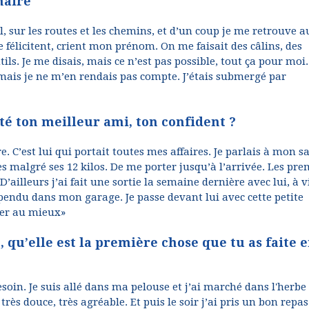
naire
l, sur les routes et les chemins, et d’un coup je me retrouve a
félicitent, crient mon prénom. On me faisait des câlins, des
ls. Je me disais, mais ce n’est pas possible, tout ça pour moi.
s, mais je ne m’en rendais pas compte. J’étais submergé par
été ton meilleur ami, ton confident ?
. C’est lui qui portait toutes mes affaires. Je parlais à mon sa
malgré ses 12 kilos. De me porter jusqu’à l’arrivée. Les pre
illeurs j’ai fait une sortie la semaine dernière avec lui, à v
t pendu dans mon garage. Je passe devant lui avec cette petite
rer au mieux»
 qu’elle est la première chose que tu as faite 
soin. Je suis allé dans ma pelouse et j’ai marché dans l'herbe
rès douce, très agréable. Et puis le soir j’ai pris un bon repas