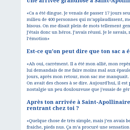
Une arrivée grandiose à Saint-Apolli
«Ca a été dingue. Je venais de passer 17 jours seu
milieu de 400 personnes qui m’applaudissent, me 
bisous. On me disait plein de mots tellement genti
J'étais donc un héros. J’avais réussi. Je le savai
l’émotion»
Est-ce qu'on peut dire que ton sac a 
«Ah oui, carrément. Il a été mon allié, mon repère
lui demandais de me faire moins mal aux épaules 
jours, après mon retour, mon sac me manquait. D’a
On avait des choses à se dire. Aujourd'hui, il es
nostalgie un peu douloureuse que j'essaie de gé
Après ton arrivée à Saint-Apollinaire,
rentrant chez toi ?
«Quelque chose de très simple, mais j’en avais be
fraiche, pieds nus. Ça m’a procuré une sensation t