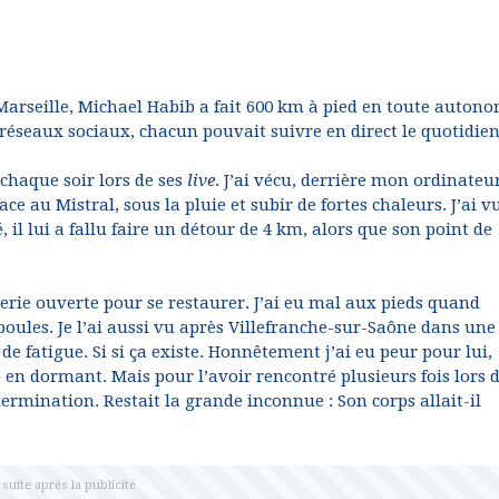
e Marseille, Michael Habib a fait 600 km à pied en toute autono
 réseaux sociaux, chacun pouvait suivre en direct le quotidie
chaque soir lors de ses
live
. J’ai vécu, derrière mon ordinateur
 au Mistral, sous la pluie et subir de fortes chaleurs. J’ai v
l lui a fallu faire un détour de 4 km, alors que son point de
rie ouverte pour se restaurer. J’ai eu mal aux pieds quand
oules. Je l’ai aussi vu après Villefranche-sur-Saône dans une
e fatigue. Si si ça existe. Honnêtement j’ai eu peur pour lui,
n dormant. Mais pour l’avoir rencontré plusieurs fois lors 
termination. Restait la grande inconnue : Son corps allait-il