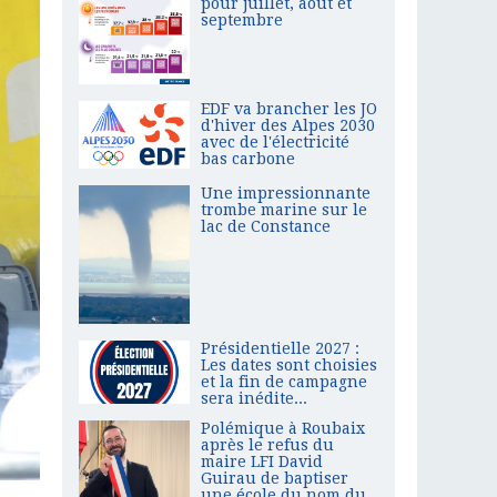
pour juillet, août et
septembre
EDF va brancher les JO
d'hiver des Alpes 2030
avec de l'électricité
bas carbone
Une impressionnante
trombe marine sur le
lac de Constance
Présidentielle 2027 :
Les dates sont choisies
et la fin de campagne
sera inédite...
Polémique à Roubaix
après le refus du
maire LFI David
Guirau de baptiser
une école du nom du