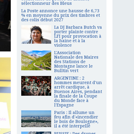
sélectionneur des Bleus
La Poste annonce une hausse de 6,73
% en moyenne du prix des timbres et
des colis début 2027
La DJ Barbara Butch va
porter plainte contre
LFI pour provocation à
la haine et à la
violence
L'Association
Nationale des Maires
des Stations de
Montagne lance le
Bulltin vert
ARGENTINE : 2
hommes meurent d'un
arrêt cardique, à
Buenos Aires, pendant
la finale de la Coupe
du Monde face à
l'Espagne
Paris : Il allume un
feu afin d'«incendier
le bois de Boulogne»,
il a été interpellé
RUSSIE : Des drones