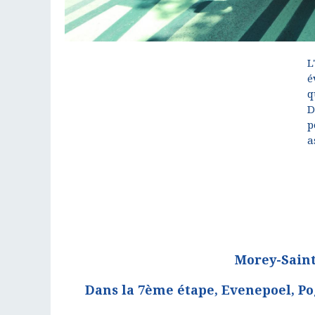
L
é
q
D
p
a
Morey-Saint-
Dans la 7ème étape, Evenepoel, Po