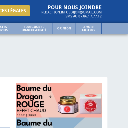
POUR NOUS JOINDRE
ES LÉGALES
REDACTION.INFOSDIJON@GMAIL.COM
SMS AU 07.86.17.77.12
AITS
BOURGOGNE -
A VOIR
OPINION
IVERS
FRANCHE-COMTÉ
AILLEURS