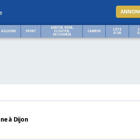
ANNONC
e
SORTIR, VOIR,
CÔTE
F
AILLEURS
SPORT
ECOUTER,
CAMPUS
D'OR
D
DECOUVRIR
ne à Dijon