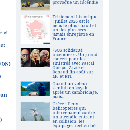
provoque un incendie
Tristement historique
: Juillet 2026 est le
mois le plus chaud et
un des plus secs
e et
jamais enregistré en
France
ent
«SOS solidarité
incendies» : Un grand
concert pour les
sinistrés avec Pascal
VON)
Obispo, Zazie et
Renaud fin août sur
e
M6 et RTL
Quand un voleur
s'enfuit en kayak
après un cambriolage,
jon
mais...
Grèce : Deux
hélicoptères qui
intervenaient contre
un incendie entrent
)
en collision, les
équipages recherchés